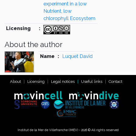
experiment in a low
Nutrient, low
chlorophyll Ecosystem
Licensing
:
About the author
Name
:
Luquet David
About
Licensing
Legal notices
Useful links
Contact
Institut de la Mer de Villefranche (IMEV) - 2026 © All rights reserved