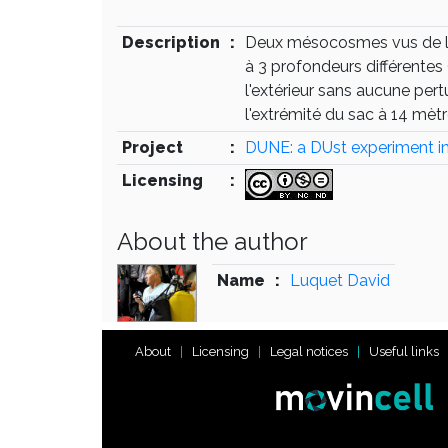
Description
:
Deux mésocosmes vus de la s
à 3 profondeurs différentes
l'extérieur sans aucune pertu
l'extrémité du sac à 14 mètr
Project
:
DUNE: a DUst experiment in
Licensing
:
About the author
Name
:
Luquet David
About
Licensing
Legal notices
Useful links