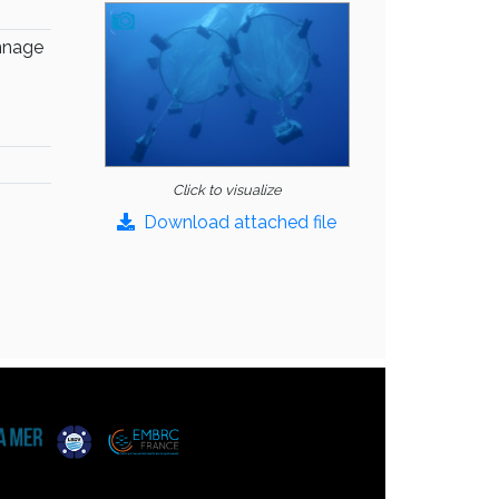
onnage
Click to visualize
Download attached file