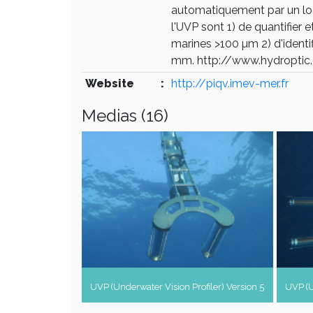
automatiquement par un log
l'UVP sont 1) de quantifier e
marines >100 µm 2) d'identif
mm. http://www.hydroptic
Website
:
http://piqv.imev-mer.fr
Medias (16)
UVP (Underwater Vision Profiler) Version 5
UVP (U