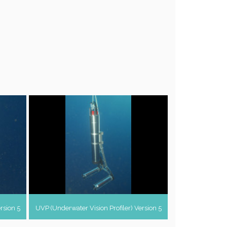
rsion 5
UVP (Underwater Vision Profiler) Version 5